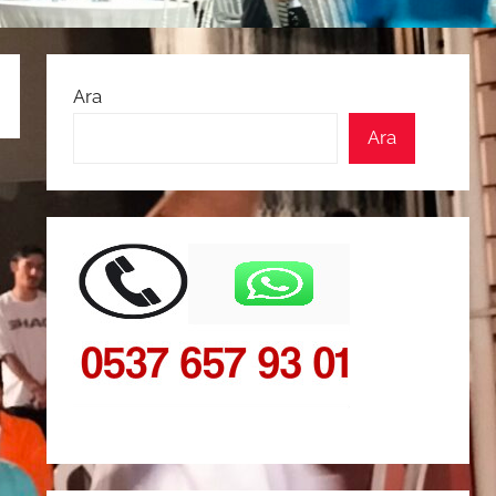
Ara
Ara