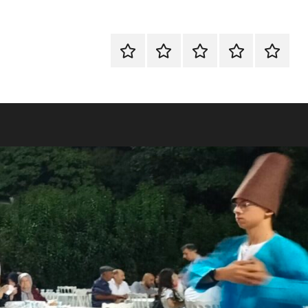
ANA
SÜNNET
İLAHİ
HAKKIMIZDA
İLETİŞİ
SAYFA
TAHTI
GRUBU