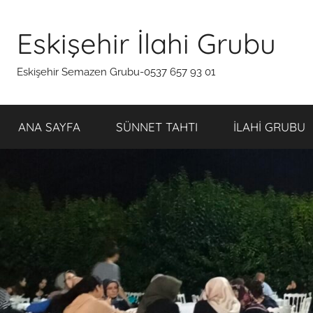
İçeriğe
atla
Eskişehir İlahi Grubu
Eskişehir Semazen Grubu-0537 657 93 01
ANA SAYFA
SÜNNET TAHTI
İLAHİ GRUBU