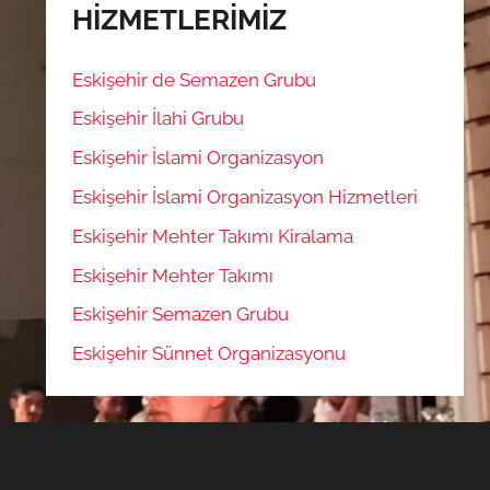
HİZMETLERİMİZ
Eskişehir de Semazen Grubu
Eskişehir İlahi Grubu
Eskişehir İslami Organizasyon
Eskişehir İslami Organizasyon Hizmetleri
Eskişehir Mehter Takımı Kiralama
Eskişehir Mehter Takımı
Eskişehir Semazen Grubu
Eskişehir Sünnet Organizasyonu