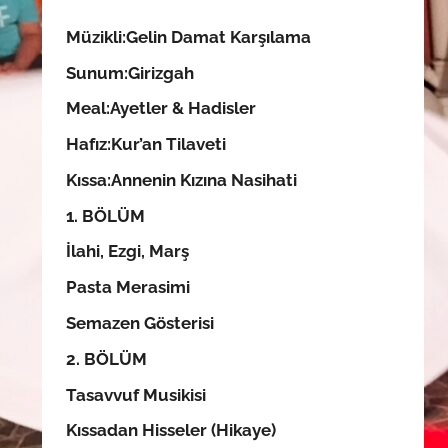
Müzikli:Gelin Damat Karşılama
Sunum:
Girizgah
Meal:
Ayetler & Hadisler
Hafız:Kur’an Tilaveti
Kıssa:Annenin Kızına Nasihati
1. BÖLÜM
İlahi, Ezgi, Marş
Pasta Merasimi
Semazen Gösterisi
2. BÖLÜM
Tasavvuf Musikisi
Kıssadan Hisseler (Hikaye)