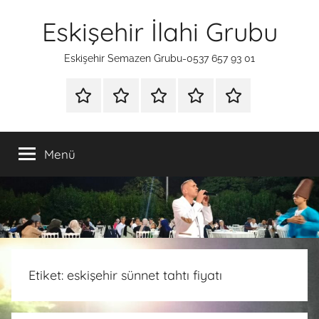
İçeriğe
Eskişehir İlahi Grubu
atla
Eskişehir Semazen Grubu-0537 657 93 01
ANA
SÜNNET
İLAHİ
HAKKIMIZDA
İLETİŞİM
SAYFA
TAHTI
GRUBU
Menü
Etiket:
eskişehir sünnet tahtı fiyatı