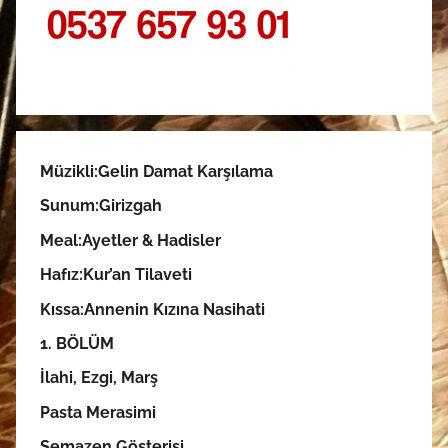
Müzikli:Gelin Damat Karşılama
Sunum:
Girizgah
Meal:
Ayetler & Hadisler
Hafız:Kur’an Tilaveti
Kıssa:Annenin Kızına Nasihati
1. BÖLÜM
İlahi, Ezgi, Marş
Pasta Merasimi
Semazen Gösterisi