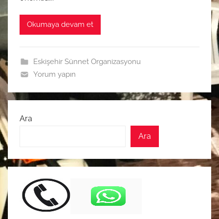
Okumaya devam et
Eskişehir Sünnet Organizasyonu
Yorum yapın
Ara
Ara