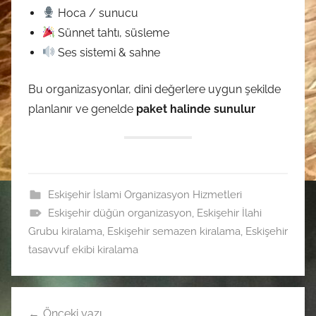
Hoca / sunucu
Sünnet tahtı, süsleme
Ses sistemi & sahne
Bu organizasyonlar, dini değerlere uygun şekilde
planlanır ve genelde
paket halinde sunulur
Eskişehir İslami Organizasyon Hizmetleri
Eskişehir düğün organizasyon
,
Eskişehir İlahi
Grubu kiralama
,
Eskişehir semazen kiralama
,
Eskişehir
tasavvuf ekibi kiralama
Yazı
Önceki yazı