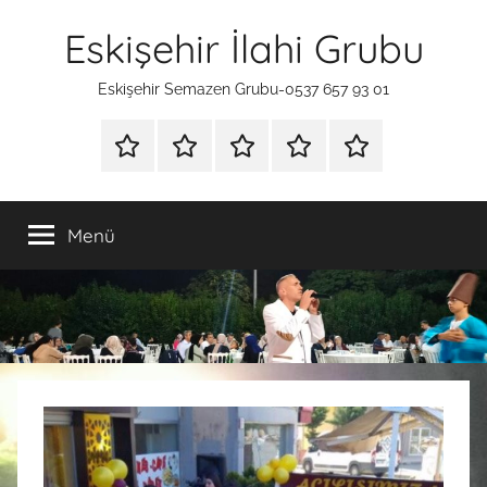
İçeriğe
Eskişehir İlahi Grubu
atla
Eskişehir Semazen Grubu-0537 657 93 01
ANA
SÜNNET
İLAHİ
HAKKIMIZDA
İLETİŞİM
SAYFA
TAHTI
GRUBU
Menü