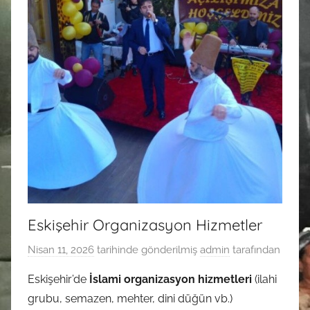
Eskişehir Organizasyon Hizmetler
Nisan 11, 2026
tarihinde gönderilmiş
admin
tarafından
Eskişehir’de
İslami organizasyon hizmetleri
(ilahi
grubu, semazen, mehter, dini düğün vb.)