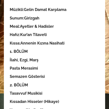
Müzikli:Gelin Damat Karşılama
Sunum:
Girizgah
Meal:
Ayetler & Hadisler
Hafız:Kur’an Tilaveti
Kıssa:Annenin Kızına Nasihati
1. BÖLÜM
İlahi, Ezgi, Marş
Pasta Merasimi
Semazen Gösterisi
2. BÖLÜM
Tasavvuf Musikisi
Kıssadan Hisseler (Hikaye)