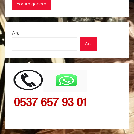
Ara
Ara