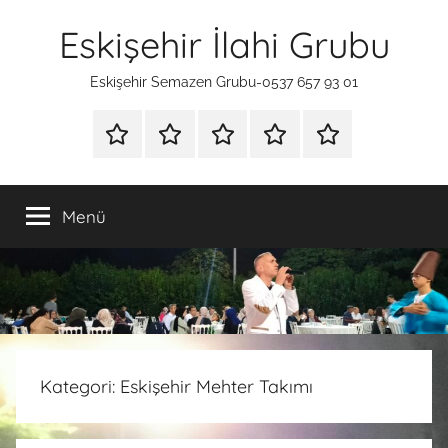
İçeriğe
Eskişehir İlahi Grubu
atla
Eskişehir Semazen Grubu-0537 657 93 01
ANA
SÜNNET
İLAHİ
HAKKIMIZDA
İLETİŞİM
SAYFA
TAHTI
GRUBU
Menü
Kategori:
Eskişehir Mehter Takımı