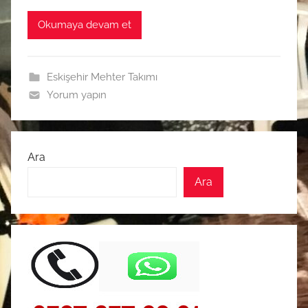
Okumaya devam et
Eskişehir Mehter Takımı
Yorum yapın
Ara
Ara