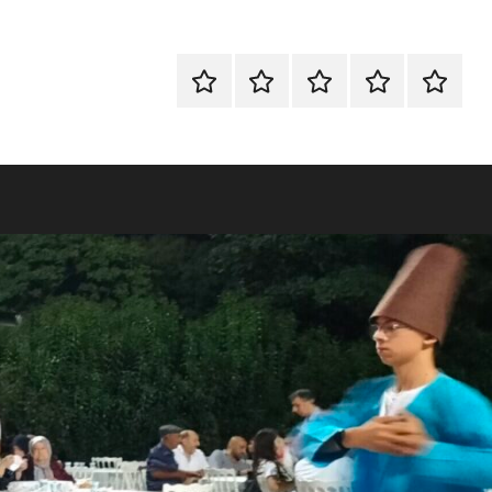
ANA
SÜNNET
İLAHİ
HAKKIMIZDA
İLETİŞİ
SAYFA
TAHTI
GRUBU