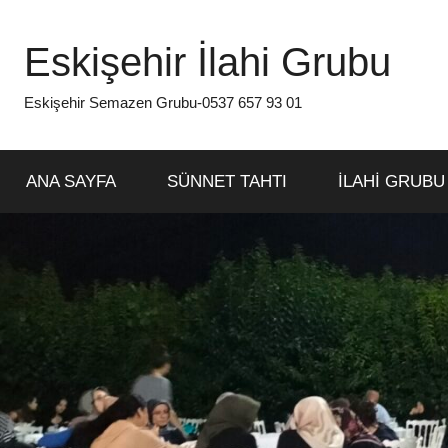
İçeriğe
atla
Eskişehir İlahi Grubu
Eskişehir Semazen Grubu-0537 657 93 01
ANA SAYFA
SÜNNET TAHTI
İLAHİ GRUBU