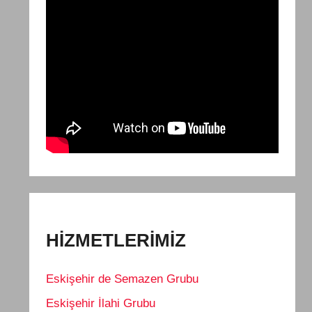
HİZMETLERİMİZ
Eskişehir de Semazen Grubu
Eskişehir İlahi Grubu