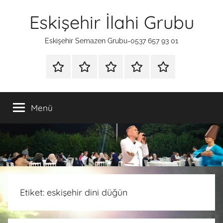
İçeriğe
Eskişehir İlahi Grubu
atla
Eskişehir Semazen Grubu-0537 657 93 01
ANA
SÜNNET
İLAHİ
HAKKIMIZDA
İLETİŞİM
SAYFA
TAHTI
GRUBU
Menü
Etiket:
eskişehir dini düğün