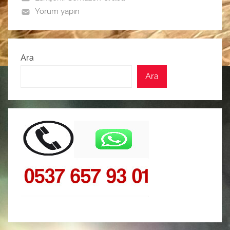
Yorum yapın
Ara
Ara