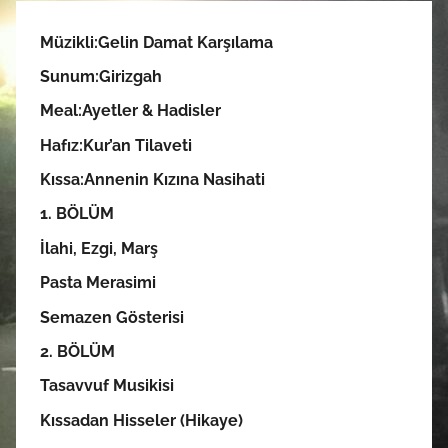
Müzikli:Gelin Damat Karşılama
Sunum:
Girizgah
Meal:
Ayetler & Hadisler
Hafız:Kur’an Tilaveti
Kıssa:Annenin Kızına Nasihati
1. BÖLÜM
İlahi, Ezgi, Marş
Pasta Merasimi
Semazen Gösterisi
2. BÖLÜM
Tasavvuf Musikisi
Kıssadan Hisseler (Hikaye)