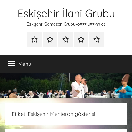
İçeriğe
Eskişehir İlahi Grubu
atla
Eskişehir Semazen Grubu-0537 657 93 01
ANA
SÜNNET
İLAHİ
HAKKIMIZDA
İLETİŞİM
SAYFA
TAHTI
GRUBU
Menü
Etiket:
Eskişehir Mehteran gösterisi