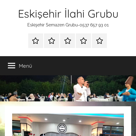
İçeriğe
Eskişehir İlahi Grubu
atla
Eskişehir Semazen Grubu-0537 657 93 01
ANA
SÜNNET
İLAHİ
HAKKIMIZDA
İLETİŞİM
SAYFA
TAHTI
GRUBU
Menü