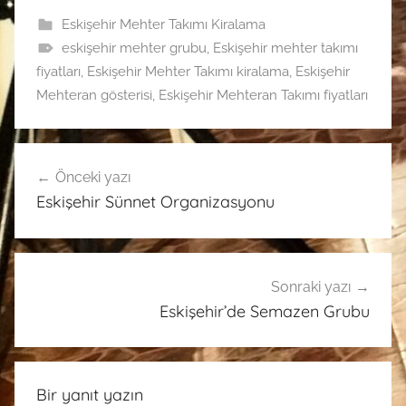
Eskişehir Mehter Takımı Kiralama
eskişehir mehter grubu
,
Eskişehir mehter takımı
fiyatları
,
Eskişehir Mehter Takımı kiralama
,
Eskişehir
Mehteran gösterisi
,
Eskişehir Mehteran Takımı fiyatları
Yazı
Önceki yazı
gezinmesi
Eskişehir Sünnet Organizasyonu
Sonraki yazı
Eskişehir’de Semazen Grubu
Bir yanıt yazın